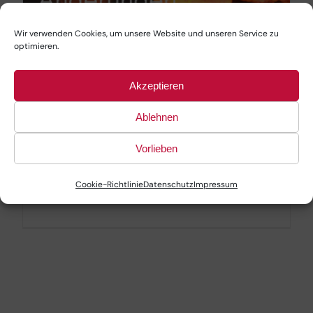
Wir verwenden Cookies, um unsere Website und unseren Service zu
optimieren.
Akzeptieren
Fristen, Mindestlohn, Corona-
Ablehnen
Hilfen: Welche Änderungen
Vorlieben
gibt es ab Oktober 2021?
Cookie-Richtlinie
Datenschutz
Impressum
Oktober 4th, 2021