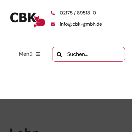
Skip
02175 / 89518-0
to
content
info@cbk-gmbh.de
Search
Menü
for:
Home
Dienstleistungen
Über uns
Blog
Kontakt